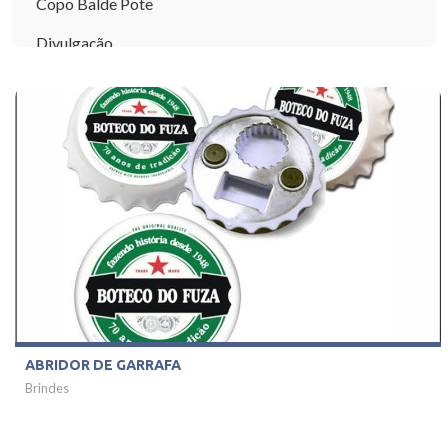
Copo Balde Pote
Divulgação
Embalagem
Papelaria
PDV
Pronta Entrega
PVC
Sacolas
ABRIDOR DE GARRAFA
Brindes